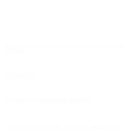
Taille maximale du fichier : 10 Mo.



Siège social
475, promenade Thompson, Cambridge (Ontario)
N1T 2K7
Téléphone
519) 886-5710
Courrier électronique
Courriel : quotes@metropump.com
Emplacement de l'Alberta
18051-111 Avenue NW #2, Edmonton (Alberta) T5S