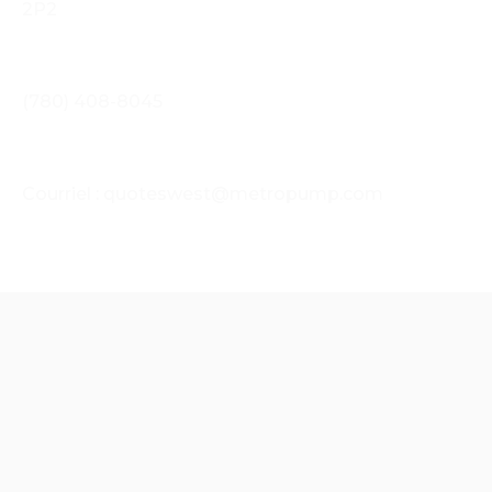
2P2
Téléphone
(780) 408-8045
Courrier électronique
Courriel : quoteswest@metropump.com
Trouvez nos succursales au Canada, prêtes à
répondre à vos besoins avec un soutien
expert et des solutions fiables.